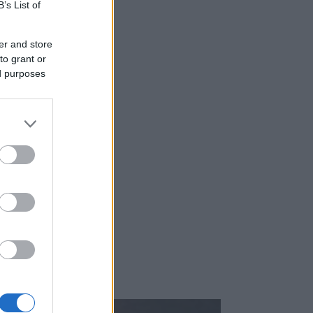
B’s List of
er and store
to grant or
ed purposes