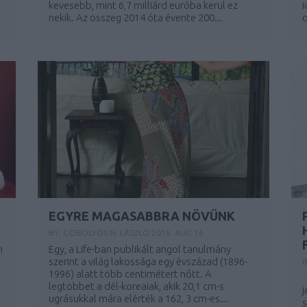
kevesebb, mint 6,7 milliárd euróba kerül ez
i
nekik. Az összeg 2014 óta évente 200...
o
EGYRE MAGASABBRA NÖVÜNK
BY:
GÖBÖLYÖS N. LÁSZLÓ
2016. AUG 16.
m
Egy, a Life-ban publikált angol tanulmány
szerint a világ lakossága egy évszázad (1896-
1996) alatt több centimétert nőtt. A
F
legtöbbet a dél-koreaiak, akik 20,1 cm-s
j
ugrásukkal mára elérték a 162, 3 cm-es...
s