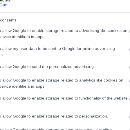
Out
consents
o allow Google to enable storage related to advertising like cookies on
evice identifiers in apps.
o allow my user data to be sent to Google for online advertising
ÍROLVASGONDOL
K
s.
Érdekességek a nagyvilágból, élmények és
vélemények közvetlen és tágabb
to allow Google to send me personalized advertising.
környezetemből, szépírói, műfordítói
munkáim
o allow Google to enable storage related to analytics like cookies on
evice identifiers in apps.
A
FRISS TOPIKOK
20
o allow Google to enable storage related to functionality of the website
20
Custertábornok:
@Fortress: rohadt nagy
2
tévedés, a speciális alakulatában szinte bárki
20
o allow Google to enable storage related to personalization.
feltétlen bízott benne és lo...
(
2026.06.25.
20
21:58
)
Az enigmatikus Otto Skorzeny
20
MTA rendes tagja:
Sajnos Márai buta volt a
o allow Google to enable storage related to security, including