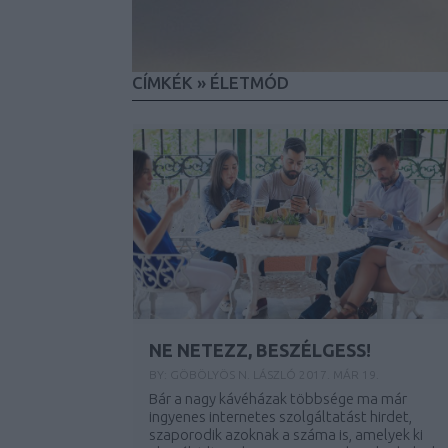
CÍMKÉK
»
ÉLETMÓD
NE NETEZZ, BESZÉLGESS!
BY:
GÖBÖLYÖS N. LÁSZLÓ
2017. MÁR 19.
Bár a nagy kávéházak többsége ma már
ingyenes internetes szolgáltatást hirdet,
szaporodik azoknak a száma is, amelyek ki