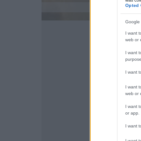
Opted 
Google 
I want t
web or d
I want t
purpose
I want 
I want t
web or d
I want t
or app.
I want t
I want t