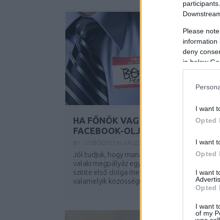
participants
Downstream 
Please note
information 
deny consent
in below Go
Persona
I want t
HA FŐNÖK VAGY, ÓVATOSAN
Opted 
FACEBOOK-OLJ!
I want t
BY:
GÖBÖLYÖS N. LÁSZLÓ
2016. JÚN 15.
Opted 
Jól tudjuk, hogy manapság szerte a világon, h
valaki megpályáz egy állást, a munkaadónak
szinte első dolga megkeresni az illetőt
I want 
Advertis
valamelyik közösségi portálon, és ezáltal...
Opted 
I want t
of my P
was col