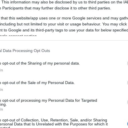
. This information may also be disclosed by us to third parties on the
IA
Participants
that may further disclose it to other third parties.
 that this website/app uses one or more Google services and may gath
including but not limited to your visit or usage behaviour. You may click 
 to Google and its third-party tags to use your data for below specifi
ogle consent section.
l Data Processing Opt Outs
o opt-out of the Sharing of my personal data.
A MAGÁNY EGÉSZSÉGROMBOLÓ
In
BY:
GÖBÖLYÖS N. LÁSZLÓ
2016. JÚN 07.
o opt-out of the Sale of my Personal Data.
Azt régóta tudjuk, hogy a magánynak milyen
negatív lelki hatásai vannak. Egy friss felmérés
In
a
szerint az egyedüllét és a szilárd kapcsolatok
hiánya növeli a szív- és érrendszeri problémák
to opt-out of processing my Personal Data for Targeted
ing.
és a sztrók kockázatát. Brit kutatók...
In
o opt-out of Collection, Use, Retention, Sale, and/or Sharing
ersonal Data that Is Unrelated with the Purposes for which it
lected.