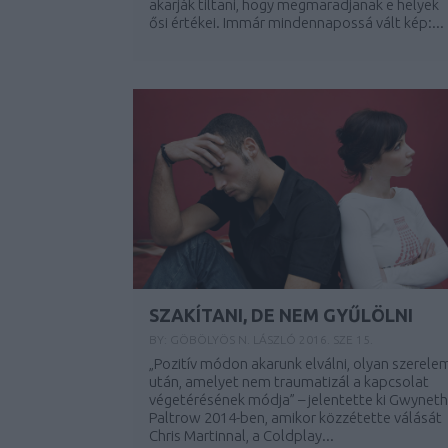
akarják tiltani, hogy megmaradjanak e helyek
ősi értékei. Immár mindennapossá vált kép:...
SZAKÍTANI, DE NEM GYŰLÖLNI
BY:
GÖBÖLYÖS N. LÁSZLÓ
2016. SZE 15.
„Pozitív módon akarunk elválni, olyan szerele
után, amelyet nem traumatizál a kapcsolat
végetérésének módja” – jelentette ki Gwyneth
Paltrow 2014-ben, amikor közzétette válását
Chris Martinnal, a Coldplay...