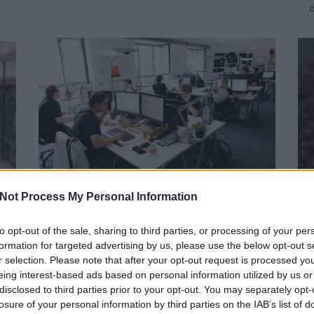
ELÉGEDETTEK VAGYUNK-E
Not Process My Personal Information
MUNKAHELYI
ÉLETMINŐSÉGÜNKKEL?
B
to opt-out of the sale, sharing to third parties, or processing of your per
BY:
GÖBÖLYÖS N. LÁSZLÓ
2016. JÚL 04.
N
formation for targeted advertising by us, please use the below opt-out s
f
Tízből hét alkalmazott megfelelőnek tartja
r selection. Please note that after your opt-out request is processed y
a
munkahelyi körülményeit. A
eing interest-based ads based on personal information utilized by us or
.
e
legelégedettebbek az indiaiak, tízből...
disclosed to third parties prior to your opt-out. You may separately opt-
losure of your personal information by third parties on the IAB’s list of