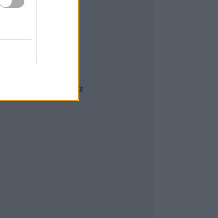
23 január
(
9
)
022 december
(
9
)
022 november
(
9
)
022 október
(
10
)
022 szeptember
(
15
)
022 augusztus
(
19
)
ovább
...
ACEBOOK OLDALDOBOZ