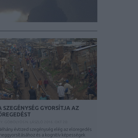
A SZEGÉNYSÉG GYORSÍTJA AZ
ÖREGEDÉST
Y:
GÖBÖLYÖS N. LÁSZLÓ
2016. OKT 20.
éhány évtized szegénység elég az elöregedés
eggyorsításához és a kognitív képességek