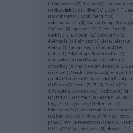
(
5
)
digitalizáció
(
3
)
diktatúra
(
5
)
dinoszaurusz
(
4
)
diszkrimináció
(
5
)
divat
(
30
)
Djabe
(
11
)
DN
(
10
)
dohányzás
(
3
)
dokumentum
(
3
)
dokumentumfilm
(
8
)
Donald Trump
(
8
)
drog
(
Egészég
(
6
)
egészség
(
92
)
Egészség
(
16
)
egyház
(
12
)
Egyiptom
(
22
)
elektronika
(
5
)
élelmezés
(
6
)
élelmiszer
(
4
)
Élet
(
3
)
élet
(
42
)
életkor
(
3
)
életminőség
(
3
)
Életmód
(
19
)
életmód
(
154
)
életrajz
(
5
)
ellenkultúra
(
3
)
elnökválasztás
(
4
)
élővilág
(
14
)
ember
(
8
)
emberiség
(
3
)
embrió
(
4
)
emlékezet
(
4
)
ENSZ
építészet
(
16
)
erdő
(
5
)
erkölcs
(
6
)
erőszak
(
5
)
erotika
(
6
)
érzelem
(
5
)
érzelmek
(
4
)
Északi-sa
(
3
)
Etiópia
(
3
)
étrend
(
5
)
EU
(
3
)
Európa
(
23
)
évforduló
(
55
)
evolúció
(
5
)
Facebook
(
8
)
fák
(
11
)
farkas
(
3
)
fasizmus
(
8
)
Federico Fellini
(
4
)
fegyver
(
3
)
fegyverek
(
3
)
felfedezés
(
3
)
felmelegedés
(
4
)
felmérés
(
6
)
fenntarthatósá
(
12
)
fenntartható fejlődés
(
3
)
fény
(
5
)
Ferenc
pápa
(
5
)
férfi
(
4
)
festészet
(
12
)
fiatalok
(
7
)
Fil
(
8
)
film
(
36
)
filoszemitizmus
(
8
)
filozófia
(
14
)