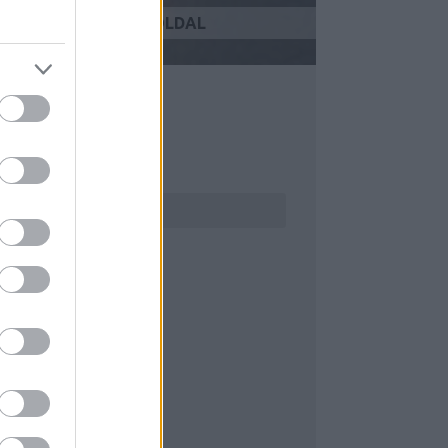
KÖVETKEZŐ OLDAL
ERESÉS
RCHÍVUM
23 július
(
3
)
23 június
(
6
)
023 május
(
5
)
23 április
(
8
)
23 március
(
8
)
23 február
(
8
)