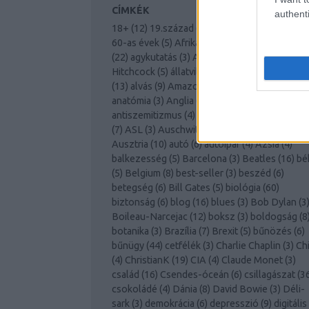
CÍMKÉK
authenti
18+
(
12
)
19.század
(
4
)
1968
(
16
)
20.század
(
5
)
60-as évek
(
5
)
Afrika
(
12
)
afro-amerikaiak
(
3
)
a
(
22
)
agykutatás
(
3
)
Albert Einstein
(
4
)
Alfred
Hitchcock
(
5
)
állatvilág
(
56
)
álmatlanság
(
3
)
ál
(
13
)
alvás
(
9
)
Amazonas
(
4
)
Amerika
(
4
)
anatómia
(
3
)
Anglia
(
30
)
Antarktisz
(
5
)
antiszemitizmus
(
4
)
antropológia
(
10
)
árverés
(
7
)
ASL
(
3
)
Auschwitz
(
3
)
Ausztrália
(
11
)
Ausztria
(
10
)
autó
(
6
)
autóipar
(
4
)
Ázsia
(
4
)
balkezesség
(
5
)
Barcelona
(
3
)
Beatles
(
16
)
bé
(
5
)
Belgium
(
8
)
best-seller
(
3
)
beszéd
(
6
)
betegség
(
6
)
Bill Gates
(
5
)
biológia
(
60
)
biztonság
(
6
)
blog
(
16
)
blues
(
3
)
Bob Dylan
(
3
Boileau-Narcejac
(
12
)
boksz
(
3
)
boldogság
(
8
botanika
(
3
)
Brazília
(
7
)
Brexit
(
5
)
bűnözés
(
6
)
bűnügy
(
44
)
cetfélék
(
3
)
Charlie Chaplin
(
3
)
Ch
(
4
)
ChristianK
(
19
)
CIA
(
4
)
Claude Monet
(
3
)
család
(
16
)
Csendes-óceán
(
6
)
csillagászat
(
3
csokoládé
(
4
)
Dánia
(
8
)
David Bowie
(
3
)
Déli-
sark
(
3
)
demokrácia
(
6
)
depresszió
(
9
)
digitális