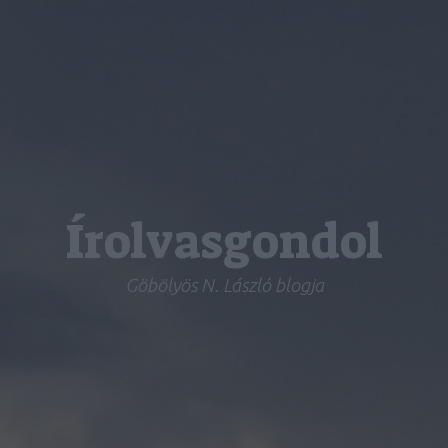
Írolvasgondol
Göbölyös N. László blogja