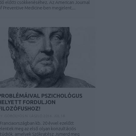
dő előtti csökkenéséhez. Az American Journal
f Preventive Medicine-ben megjelent...
PROBLÉMÁIVAL PSZICHOLÓGUS
HELYETT FORDULJON
FILOZÓFUSHOZ!
BY:
GÖBÖLYÖS N. LÁSZLÓ
2016. JÚL 18.
ranciaországban kb. 20 évvel ezelőtt
elentek meg az első olyan konzultációs
túdiók, amelyek Szókratész „Ismerd meg