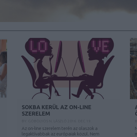
SOKBA KERÜL AZ ON-LINE
SZERELEM
BY:
GÖBÖLYÖS N. LÁSZLÓ
2016. DEC 19.
B
Az on-line szerelem terén az olaszok a
N
legaktívabbak az európaiak közül. Nem
m