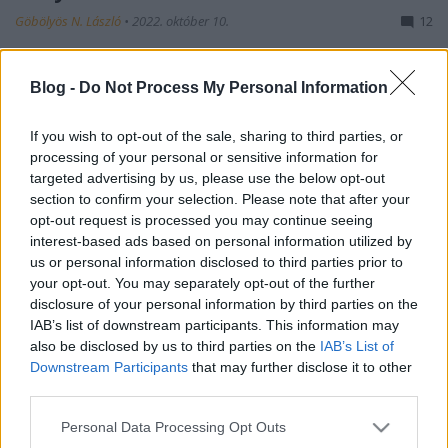
Göbölyös N. László
•
2022. október 10.
12
Létezik-e ma Európában fasiszta rendszer? A
Blog -
Do Not Process My Personal Information
21.század első két évtizedében Oroszországot
sokféleképpen emlegették: kleptokráciának,
maffiaállamnak, zsarnokságnak, új autokráciának,
If you wish to opt-out of the sale, sharing to third parties, or
processing of your personal or sensitive information for
szuverén demokráciának. Nemrégiben Szergej
targeted advertising by us, please use the below opt-out
Gurrijev és Daniel Trejszman könyvükben Vlagyimir
section to confirm your selection. Please note that after your
Putyint a manipuláció…
opt-out request is processed you may continue seeing
interest-based ads based on personal information utilized by
us or personal information disclosed to third parties prior to
your opt-out. You may separately opt-out of the further
disclosure of your personal information by third parties on the
IAB’s list of downstream participants. This information may
also be disclosed by us to third parties on the
IAB’s List of
Downstream Participants
that may further disclose it to other
third parties.
Please note that this website/app uses one or more Google
Personal Data Processing Opt Outs
services and may gather and store information including but