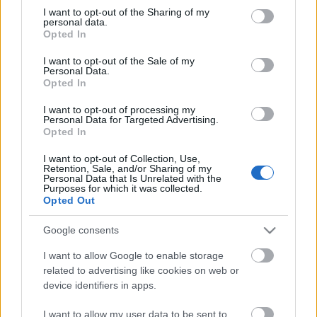
not limited to your visit or usage behaviour. You may click to
I want to opt-out of the Sharing of my
personal data.
grant or deny consent to Google and its third-party tags to
Opted In
use your data for below specified purposes in below Google
consent section.
I want to opt-out of the Sale of my
Personal Data.
Umberto Eco könyvparadicsoma
Opted In
Göbölyös N. László
•
2022. szeptember 13.
1
I want to opt-out of processing my
Personal Data for Targeted Advertising.
Opted In
A neves író-filozófus milánói könyvtárházában 35
ezer kötetet őrzött, amelyeket végrendeletében a
I want to opt-out of Collection, Use,
város Braidense könyvtárának és a bolognai
Retention, Sale, and/or Sharing of my
Personal Data that Is Unrelated with the
egyetemnek ajándékozott. Miután valóságos
Purposes for which it was collected.
felhőkarcolókat épített a könyvek számára és köztük
Opted Out
utakat, olyanokat, mint a New York-i Park Avenue
vagy a Fifth…
Google consents
I want to allow Google to enable storage
related to advertising like cookies on web or
device identifiers in apps.
I want to allow my user data to be sent to