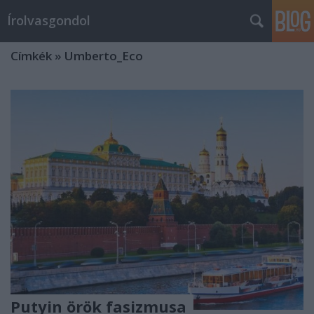
Írolvasgondol
Címkék
»
Umberto_Eco
Putyin örök fasizmusa