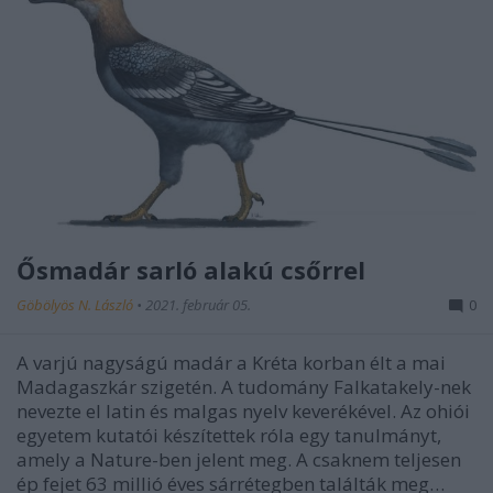
Ősmadár sarló alakú csőrrel
Göbölyös N. László
•
2021. február 05.
0
A varjú nagyságú madár a Kréta korban élt a mai
Madagaszkár szigetén. A tudomány Falkatakely-nek
nevezte el latin és malgas nyelv keverékével. Az ohiói
egyetem kutatói készítettek róla egy tanulmányt,
amely a Nature-ben jelent meg. A csaknem teljesen
ép fejet 63 millió éves sárrétegben találták meg…