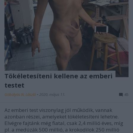
Tökéletesíteni kellene az emberi
testet
Göbölyös N. László
•
2020. május 11.
45
Az emberi test viszonylag jól működik, vannak
azonban részei, amelyeket tökéletesíteni lehetne.
Elvégre fajtánk még fiatal, csak 2,4 millió éves, míg
pl. a medúzák 500 millió, a krokodilok 250 millió