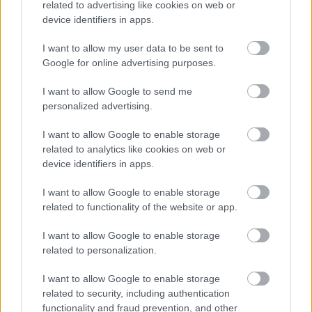
related to advertising like cookies on web or
device identifiers in apps.
I want to allow my user data to be sent to
Google for online advertising purposes.
I want to allow Google to send me
Az utódnemzés problémái a Marson
personalized advertising.
Göbölyös N. László
•
2021. január 15.
4
I want to allow Google to enable storage
related to analytics like cookies on web or
A Föld tökéletes ház számunkra. Tudunk lélegzetet
device identifiers in apps.
venni, vizet inni. Mindkettő nélkülözhetetlen az
I want to allow Google to enable storage
életünkhöz. Atmoszférája megvéd a sugárzásoktól,
related to functionality of the website or app.
amelyek megváltoztatnák a DNS-ünket és
megrövidítenék az életünket. A többi földi
I want to allow Google to enable storage
teremtménnyel együtt tudunk élni a gravitációs
related to personalization.
erővel, amely hat a…
I want to allow Google to enable storage
related to security, including authentication
functionality and fraud prevention, and other