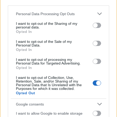
third parties.
A zuzmó üzenete
Please note that this website/app uses one or more Google
Personal Data Processing Opt Outs
Göbölyös N. László
•
2021. január 20.
0
services and may gather and store information including but
not limited to your visit or usage behaviour. You may click to
I want to opt-out of the Sharing of my
personal data.
grant or deny consent to Google and its third-party tags to
A zuzmó a sivatagoktól a sarkkörökig mindenütt
Opted In
use your data for below specified purposes in below Google
megtalálható. Kis ökorendszerekben él, önellátó egy
consent section.
gomba és egy másik növény interakciójával. Mivel
I want to opt-out of the Sale of my
Personal Data.
erősen függ a környezettől, tanulmányozásával
Opted In
képet lehet kapni a klímaváltozás hatásairól – írja a
La Repubblica. Egy kutatócsoport az olasz
I want to opt-out of processing my
Personal Data for Targeted Advertising.
Alpokban…
Opted In
I want to opt-out of Collection, Use,
Retention, Sale, and/or Sharing of my
Personal Data that Is Unrelated with the
Purposes for which it was collected.
Opted Out
Google consents
I want to allow Google to enable storage