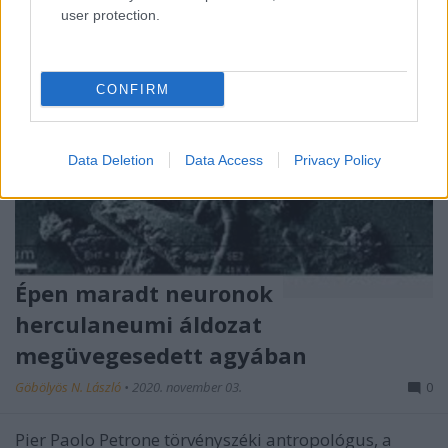
user protection.
CONFIRM
Data Deletion
Data Access
Privacy Policy
Épen maradt neuronok
herculaneumi áldozat
megüvegesedett agyában
Göbölyös N. László
•
2020. november 03.
0
Pier Paolo Petrone törvényszéki antropológus, a