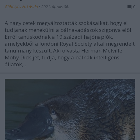
Göbölyös N. László
•
2021. április 06.
0
A nagy cetek megváltoztatták szokásaikat, hogy el
tudjanak menekülni a bálnavadászok szigonya elől.
Erről tanúskodnak a 19.századi hajónaplók,
amelyekből a londoni Royal Society által megrendelt
tanulmány készült. Aki olvasta Herman Melville
Moby Dick-jét, tudja, hogy a bálnák intelligens
állatok,…