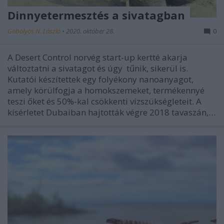
Dinnyetermesztés a sivatagban
Göbölyös N. László
•
2020. október 28.
0
A Desert Control norvég start-up kertté akarja
változtatni a sivatagot és úgy tűnik, sikerül is.
Kutatói készítettek egy folyékony nanoanyagot,
amely körülfogja a homokszemeket, termékennyé
teszi őket és 50%-kal csökkenti vízszükségleteit. A
kísérletet Dubaiban hajtották végre 2018 tavaszán,…