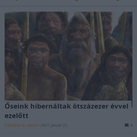
Őseink hibernáltak ötszázezer évvel
ezelőtt
Göbölyös N. László
•
2021. január 22.
4