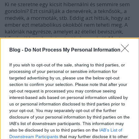
Ki ne szeretne egy kicsit hibernálni és semmire sem
gondolni? Ezt csinálják a denevérek, a teknősök,, a
medvék, a mormoták, stb. Eddig azt hittük, hogy az
ember ezt metabolikus okokból nem teheti meg. A
kalóriák nagyrésze, amelyet az étellel beviszünk,
hőmérsékletünk szinten tartására szolgál. Most…
Blog -
Do Not Process My Personal Information
If you wish to opt-out of the sale, sharing to third parties, or
processing of your personal or sensitive information for
targeted advertising by us, please use the below opt-out
section to confirm your selection. Please note that after your
opt-out request is processed you may continue seeing
interest-based ads based on personal information utilized by
us or personal information disclosed to third parties prior to
your opt-out. You may separately opt-out of the further
disclosure of your personal information by third parties on the
IAB’s list of downstream participants. This information may
also be disclosed by us to third parties on the
IAB’s List of
Downstream Participants
that may further disclose it to other