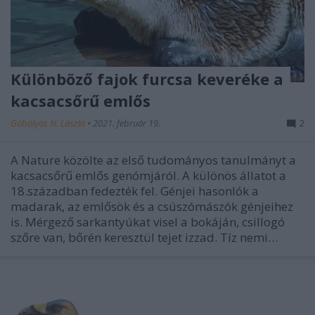
Különböző fajok furcsa keveréke a
kacsacsőrű emlős
Göbölyös N. László
•
2021. február 19.
2
A Nature közölte az első tudományos tanulmányt a
kacsacsőrű emlős genómjáról. A különös állatot a
18.században fedezték fel. Génjei hasonlók a
madarak, az emlősök és a csúszómászók génjeihez
is. Mérgező sarkantyúkat visel a bokáján, csillogó
szőre van, bőrén keresztül tejet izzad. Tíz nemi…