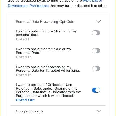
also be disclosed by us to third parties on the
IAB’s List of
hamarosan az egész világot meghódította a
Downstream Participants
that may further disclose it to other
képernyőn is. Pippi…
third parties.
Please note that this website/app uses one or more Google
Personal Data Processing Opt Outs
services and may gather and store information including but
not limited to your visit or usage behaviour. You may click to
I want to opt-out of the Sharing of my
personal data.
grant or deny consent to Google and its third-party tags to
Opted In
use your data for below specified purposes in below Google
consent section.
I want to opt-out of the Sale of my
Personal Data.
Opted In
I want to opt-out of processing my
Personal Data for Targeted Advertising.
Opted In
I want to opt-out of Collection, Use,
Retention, Sale, and/or Sharing of my
Personal Data that Is Unrelated with the
Purposes for which it was collected.
Hogyan tanulnak emberszeretetet a
Opted Out
gyerekek a mesékből?
Google consents