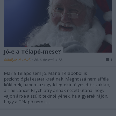
Jó-e a Télapó-mese?
Göbölyös N. László
•
2016. december 12.
1
Már a Télapó sem jó. Már a Télapóból is
pszichológiai esetet kreálnak. Méghozzá nem afféle
kóklerek, hanem az egyik legtekintélyesebb szaklap,
a The Lancet Psychiatry annak nézett utána, hogy
vajon árt-e a szülő tekintélyének, ha a gyerek rájön,
hogy a Télapó nem is…