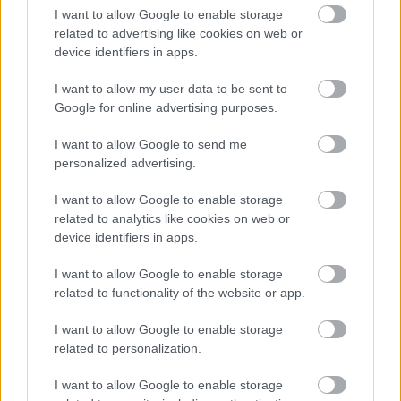
Göbölyös N. László
•
2017. október 02.
0
I want to allow Google to enable storage
related to advertising like cookies on web or
A torontói egyetem kutatói 4-6 év közötti gyerekeket
device identifiers in apps.
teszteltek arról, hogyan hatnak a mesék az
emberszeretetük alakulására. Kiderült, hogy ebben
I want to allow my user data to be sent to
a vonatkozásban azok a mesék hatnak a legjobban
Google for online advertising purposes.
rájuk, amelyekben emberek szerepelnek. A kísérlet
I want to allow Google to send me
kezdetén a gyerekeket három csoportba osztották
personalized advertising.
és…
I want to allow Google to enable storage
related to analytics like cookies on web or
device identifiers in apps.
I want to allow Google to enable storage
related to functionality of the website or app.
I want to allow Google to enable storage
related to personalization.
I want to allow Google to enable storage