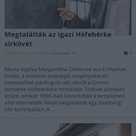
Megtalálták az igazi Hófehérke
sírkövét
Göbölyös N. László
•
2019. szeptember 11.
0
Maria Sophia Margaretha Catherina von Erthalnak
hívták, a kivételes szépségű, szegényeket és
szenvedőket pártfogoló nőt, akiről a Grimm
testvérek Hófehérként mintázták. Sírköve azonban
eltűnt, amikor 1896-ban lebontották a templomot,
ahol eltemették. Majd megtalálták egy bambergi
ház kamrájában. A…