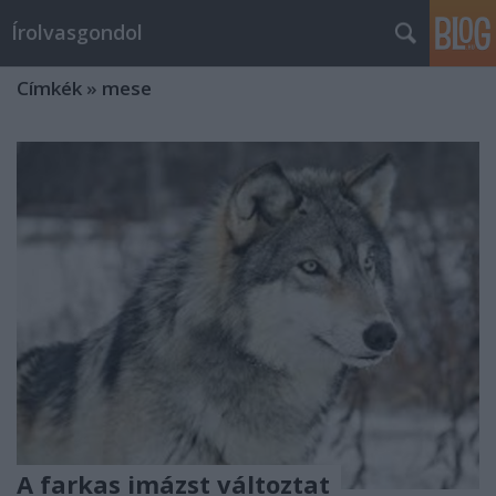
Írolvasgondol
Címkék
»
mese
A farkas imázst változtat