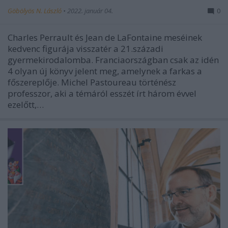
Göbölyös N. László
•
2022. január 04.
0
Charles Perrault és Jean de LaFontaine meséinek
kedvenc figurája visszatér a 21.századi
gyermekirodalomba. Franciaországban csak az idén
4 olyan új könyv jelent meg, amelynek a farkas a
főszereplője. Michel Pastoureau történész
professzor, aki a témáról esszét írt három évvel
ezelőtt,…