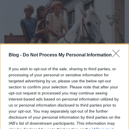
Blog -
Do Not Process My Personal Information
If you wish to opt-out of the sale, sharing to third parties, or
Harisnyás Pippi 50 éve
processing of your personal or sensitive information for
targeted advertising by us, please use the below opt-out
Göbölyös N. László
•
2019. április 25.
0
section to confirm your selection. Please note that after your
opt-out request is processed you may continue seeing
interest-based ads based on personal information utilized by
Sárgarépa színű hajával, meredő copfjaival,
us or personal information disclosed to third parties prior to
emberfeletti erejével és határtalan fantáziájával
your opt-out. You may separately opt-out of the further
gyerekek nemzedékeit bűvölte el Harisnyás Pippi
disclosure of your personal information by third parties on the
először Astrid Lindgren könyvében, majd 1969-tól a
IAB’s list of downstream participants. This information may
svéd televízióban. A vakmerő, bájos kislány