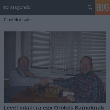
Írolvasgondol
Címkék
»
sakk
Levél odaátra egy Örökös Bajnoknak