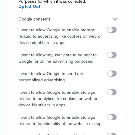
Purposes for which it was collected.
Opted Out
Google consents
I want to allow Google to enable storage
related to advertising like cookies on web or
device identifiers in apps.
I want to allow my user data to be sent to
Google for online advertising purposes.
Alpha Go Zero, a sakkzseni
I want to allow Google to send me
personalized advertising.
Göbölyös N. László
•
2018. január 10.
0
I want to allow Google to enable storage
Az Alpha Go Zero, a Google Deep Mind legújabb
related to analytics like cookies on web or
mesterséges intelligenciája négy óra alatt egyedül
device identifiers in apps.
megtanult sakkozni és legyőzte a világ legerősebb
komputer-sakkozóját, a Stockfisht úgy, hogy száz
I want to allow Google to enable storage
játszmából egyet sem veszített. Ez újabb győzelem a
related to functionality of the website or app.
Google kutatói számára azután, hogy az AlphaGo…