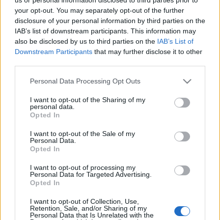
your opt-out. You may separately opt-out of the further
disclosure of your personal information by third parties on the
IAB’s list of downstream participants. This information may
also be disclosed by us to third parties on the
IAB’s List of
Downstream Participants
that may further disclose it to other
A játszma vége
third parties.
Göbölyös N. László
•
2022. június 27.
0
Please note that this website/app uses one or more Google
Personal Data Processing Opt Outs
services and may gather and store information including but
Szent Iván reggelén elment az én Örökös Bajnokom,
not limited to your visit or usage behaviour. You may click to
I want to opt-out of the Sharing of my
akivel 60 éven át sakkoztunk, és még a
personal data.
grant or deny consent to Google and its third-party tags to
Opted In
keresztnevemet is e királyi játéknak köszönhetem,
use your data for below specified purposes in below Google
hiszen legjobb barátjáról, a nemzetközi mesterről, a
consent section.
I want to opt-out of the Sale of my
magyar sakk aranykapitányáról neveztek el.
Personal Data.
Opted In
Szeretet, hűség, tisztesség, tudás, önzetlenség – ezek
voltak az…
I want to opt-out of processing my
Personal Data for Targeted Advertising.
Opted In
I want to opt-out of Collection, Use,
Retention, Sale, and/or Sharing of my
Personal Data that Is Unrelated with the