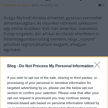
Göbölyös N. László
•
2022. december 23.
0
Drága Mylord! Amióta elmentél, gyakran szenvedek
álmatlanságban, és olyankor időnként sakkozom
egy online klubban. Volt már amerikai, marokkói,
Fülöp-szigeteki, dél-afrikai és izlandi ellenfelem is.
Rátartiságomban odáig mentem, hogy „mylord”
jelszóval regisztráltattam magam, ahogyan
egymást…
Blog -
Do Not Process My Personal Information
If you wish to opt-out of the sale, sharing to third parties, or
processing of your personal or sensitive information for
targeted advertising by us, please use the below opt-out
section to confirm your selection. Please note that after your
opt-out request is processed you may continue seeing
interest-based ads based on personal information utilized by
us or personal information disclosed to third parties prior to