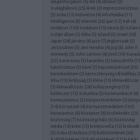
idegenforgalom
(
5
)
idő
(
4
)
időskor
(
3
)
II.világháború
(
25
)
ikrek
(
3
)
impresszionizmus
(
3
)
India
(
13
)
Indonézia
(
4
)
informatika
(
11
)
intelligencia
(
8
)
internet
(
26
)
ipar
(
12
)
Irak
(
4
)
irodalom
(
150
)
Irodalom
(
15
)
iskola
(
6
)
iszlám
iszlám állam
(
3
)
Itália
(
5
)
Izland
(
5
)
Izrael
(
28
)
Japán
(
28
)
járvány
(
6
)
jazz
(
7
)
jégkorszak
(
3
)
Jeruzsálem
(
3
)
Jimi Hendrix
(
4
)
jog
(
8
)
John F.
Kennedy
(
5
)
John Lennon
(
6
)
jövő
(
10
)
Kanad
(
23
)
Karácsony
(
3
)
karantén
(
3
)
katasztrófa
(
1
katolicizmus
(
3
)
kávé
(
3
)
képzőművészet
(
35
)
kereskedelem
(
3
)
kereszténység
(
4
)
kiállítás
(
Kína
(
19
)
királyság
(
3
)
klíma
(
15
)
klimaváltozás
(
3
)
klímaváltozás
(
28
)
kollázsregény
(
13
)
költészet
(
13
)
Kolumbia
(
5
)
kommunikáció
(
6
)
kommunizmus
(
5
)
könyezetvédelem
(
3
)
köny
(
14
)
környezet
(
4
)
környezetvédelem
(
163
)
koronavírus
(
6
)
középkor
(
9
)
közlekedés
(
23
)
közösség
(
7
)
közösségi háló
(
6
)
közösségi
média
(
10
)
krimi
(
13
)
kriminovella
(
13
)
krokodil
(
3
)
Kuba
(
3
)
kultúra
(
15
)
kultúrtörténet
(
56
)
Kultúrtörténet
(
3
)
kulturtörténet
(
11
)
kutatás