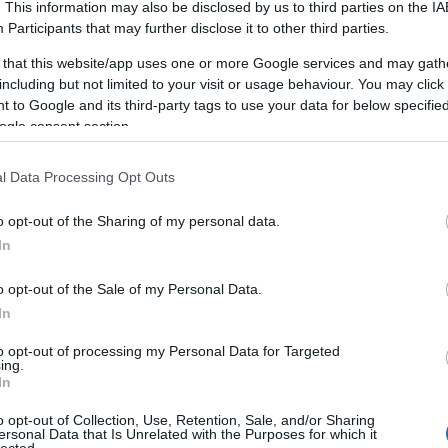
témához. Ki lehet fejezni enyhébb jelzőkkel,
. This information may also be disclosed by us to third parties on the
IA
2
fantaszta, tájékozatlan, ért...
(
2025.04.06. 13:21
)
Participants
that may further disclose it to other third parties.
2
Márai Sándor és próféciája Magyarországról
gy
2
 that this website/app uses one or more Google services and may gath
csilla vargáné:
eSZÁZALÉKOLTAK, 47% tüdö
2
including but not limited to your visit or usage behaviour. You may click 
sziv -cukor csipöizületi kopás ..tüzelöre
om
2
 to Google and its third-party tags to use your data for below specifi
szeretnék segitséget kérni .......
(
2025.02.28.
T
ogle consent section.
16:28
)
Az ember, mint isteni csoda
tesz-vesz:
" eszembe jutott az is, hogy a sötét
F
agyú rasszisták nem is tudják, hogy lélekben mit
l Data Processing Opt Outs
veszítenek" ...
(
2024.11.26. 16:23
)
Cogito 23/7
ke
o opt-out of the Sharing of my personal data.
EGYÉB
In
)
o opt-out of the Sale of my Personal Data.
)
In
ile
to opt-out of processing my Personal Data for Targeted
ing.
In
6
)
o opt-out of Collection, Use, Retention, Sale, and/or Sharing
ersonal Data that Is Unrelated with the Purposes for which it
ok
lected.