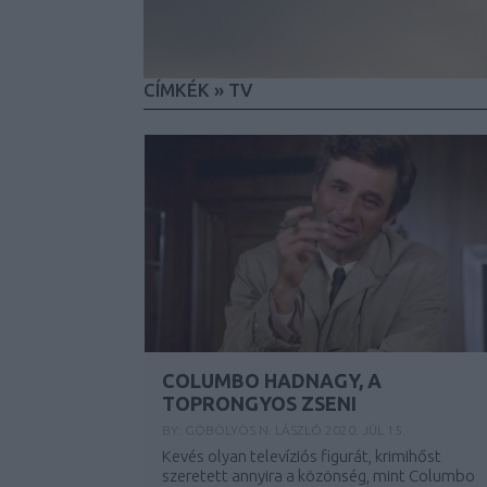
CÍMKÉK
»
TV
COLUMBO HADNAGY, A
TOPRONGYOS ZSENI
BY:
GÖBÖLYÖS N. LÁSZLÓ
2020. JÚL 15.
Kevés olyan televíziós figurát, krimihőst
szeretett annyira a közönség, mint Columbo