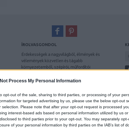
ÍROLVASGONDOL
K
Érdekességek a nagyvilágból, élmények és
vélemények közvetlen és tágabb
környezetemből, szépírói, műfordítói
munkáim
Not Process My Personal Information
A
FRISS TOPIKOK
20
to opt-out of the sale, sharing to third parties, or processing of your per
20
Custertábornok:
@Fortress: rohadt nagy
formation for targeted advertising by us, please use the below opt-out s
2
tévedés, a speciális alakulatában szinte bárki
r selection. Please note that after your opt-out request is processed y
20
feltétlen bízott benne és lo...
(
2026.06.25.
eing interest-based ads based on personal information utilized by us or
20
21:58
)
Az enigmatikus Otto Skorzeny
disclosed to third parties prior to your opt-out. You may separately opt-
20
MTA rendes tagja:
Sajnos Márai buta volt a
losure of your personal information by third parties on the IAB’s list of
20