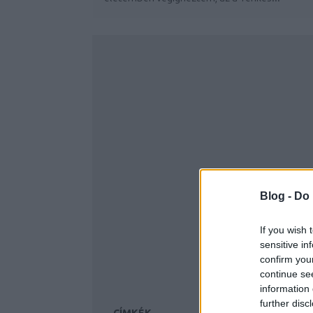
Blog -
Do 
If you wish 
sensitive in
confirm you
continue se
information 
further disc