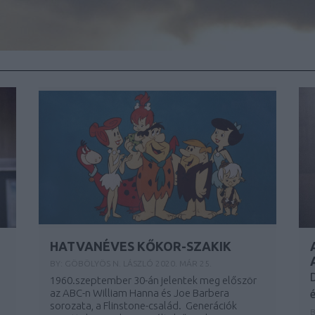
HATVANÉVES KŐKOR-SZAKIK
BY:
GÖBÖLYÖS N. LÁSZLÓ
2020. MÁR 25.
1960.szeptember 30-án jelentek meg először
az ABC-n William Hanna és Joe Barbera
sorozata, a Flinstone-család. Generációk
B