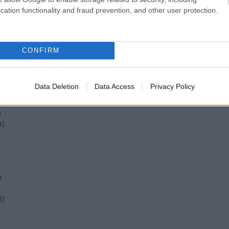
cation functionality and fraud prevention, and other user protection.
CONFIRM
)
Data Deletion
Data Access
Privacy Policy
2
)
)
3
)
r
3
)