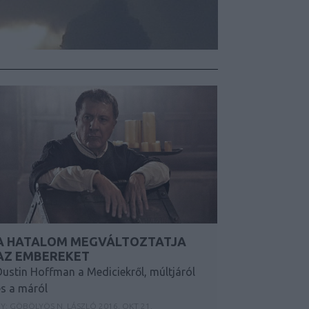
A HATALOM MEGVÁLTOZTATJA
AZ EMBEREKET
Dustin Hoffman a Mediciekről, múltjáról
és a máról
Y:
GÖBÖLYÖS N. LÁSZLÓ
2016. OKT 21.