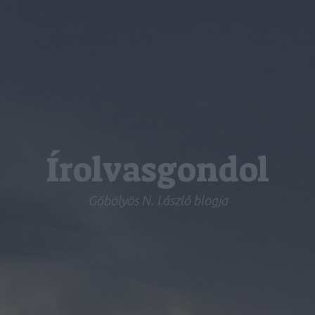
Írolvasgondol
Göbölyös N. László blogja