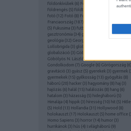
földönkívüliek
(
6
)
Földrajz
(
4
)
földrajz
(
7
)
authenti
földrengés
(
5
)
földtörténet
(
4
)
forradalom
(
3
)
fotó
(
12
)
Fotó
(
8
)
Fotográfia
(
3
)
fotográfia
(
4
)
Franciaország
(
187
)
Frank Zappa
(
4
)
függőség
(
5
)
Fukusima
(
3
)
futball
(
9
)
gasztró
(
3
)
gasztronómia
(
34
)
gazdaság
(
18
)
genetika
(
13
geológia
(
32
)
George Orwell
(
4
)
Gina
Lollobrigida
(
3
)
globális felmelegedés
(
12
)
globalizáció
(
3
)
Göbölyösné Németh Mária
(
1
Göbölyös N. László
(
81
)
gondolkodom
(
48
)
Gondolkodom
(
7
)
Google
(
6
)
Görögország
(
6
gravitáció
(
3
)
gyász
(
5
)
gyerekek
(
3
)
gyermek
(
gyermekek
(
15
)
gyilkosság
(
13
)
gyógyítás
(
8
)
háború
(
20
)
hacker
(
3
)
hagyomány
(
8
)
haj
(
3
)
hajózás
(
6
)
halál
(
15
)
halálozás
(
8
)
hang
(
6
)
hatalom
(
3
)
házasság
(
5
)
hidegháború
(
5
)
Himalája
(
4
)
hippik
(
3
)
híresség
(
10
)
hit
(
5
)
Hitle
(
5
)
Hold
(
13
)
Hollandia
(
31
)
Hollywood
(
8
)
holokauszt
(
17
)
Holokauszt
(
5
)
home office
(
Homo Sapiens
(
3
)
horror
(
14
)
humor
(
3
)
hurrikánok
(
3
)
hús
(
4
)
I.világháború
(
9
)