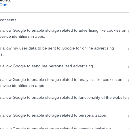
Out
S
5
)
consents
o allow Google to enable storage related to advertising like cookies on
evice identifiers in apps.
o allow my user data to be sent to Google for online advertising
s.
(
4
)
to allow Google to send me personalized advertising.
rk
o allow Google to enable storage related to analytics like cookies on
evice identifiers in apps.
o allow Google to enable storage related to functionality of the website
g
m
o allow Google to enable storage related to personalization.
o allow Google to enable storage related to security, including