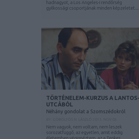
hadnagyot, a Los Angeles-i rendőrség
gyilkossági csoportjának minden képzeletet...
TÖRTÉNELEM-KURZUS A LANTOS
UTCÁBÓL
Néhány gondolat a Szomszédokról
BY:
GÖBÖLYÖS N. LÁSZLÓ
2015. NOV 03.
Nem vagyok, nem voltam, nem leszek
sorozatfüggő, az egyetlen, amit eddig
életemben végignéztem, az a Tenkes...