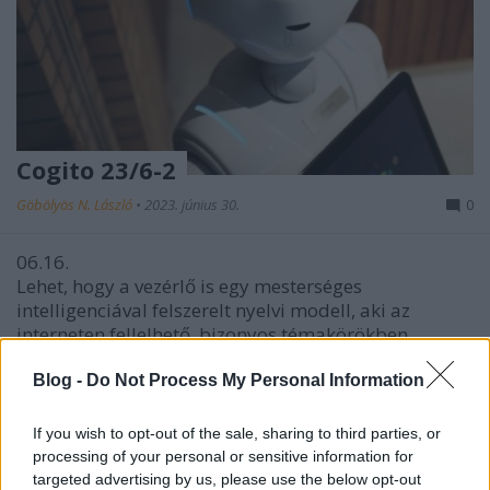
Cogito 23/6-2
Göbölyös N. László
•
2023. június 30.
0
06.16.
Lehet, hogy a vezérlő is egy mesterséges
intelligenciával felszerelt nyelvi modell, aki az
interneten fellelhető, bizonyos témakörökben ...
Blog -
Do Not Process My Personal Information
If you wish to opt-out of the sale, sharing to third parties, or
processing of your personal or sensitive information for
targeted advertising by us, please use the below opt-out