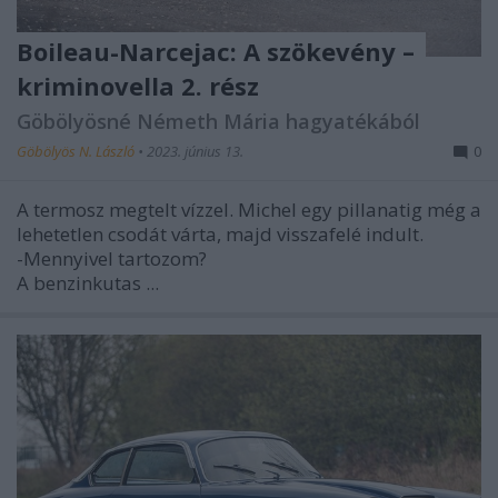
Boileau-Narcejac: A szökevény –
kriminovella 2. rész
Göbölyösné Németh Mária hagyatékából
Göbölyös N. László
•
2023. június 13.
0
A termosz megtelt vízzel. Michel egy pillanatig még a
lehetetlen csodát várta, majd visszafelé indult.
-Mennyivel tartozom?
A benzinkutas ...