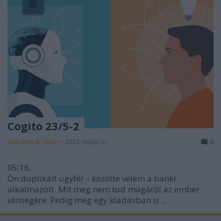
Cogito 23/5-2
Göbölyös N. László
•
2023. május 31.
0
05.16.
Ön duplikált ügyfél – közölte velem a banki
alkalmazott. Mit meg nem tud magáról az ember
vénségére. Pedig még egy kiadásban is ...