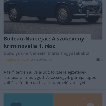
Boileau-Narcejac: A szökevény –
kriminovella 1. rész
Göbölyösné Németh Mária hagyatékából
Göbölyös N. László
•
2023. június 07.
0
A férfi térden állva aludt, törzse lélegzetének
ritmusára imbolygott. A kocsi egyik gumija lapos
volt és a földön ott hevert az emelő, amelyet ...