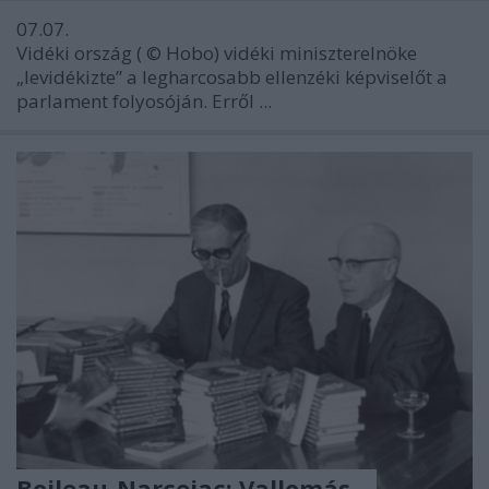
07.07.
Vidéki ország (
©
Hobo) vidéki miniszterelnöke
„levidékizte” a legharcosabb ellenzéki képviselőt a
parlament folyosóján. Erről ...
Boileau-Narcejac: Vallomás -