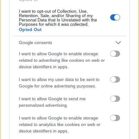
I want to opt-out of Collection, Use,
Retention, Sale, and/or Sharing of my
Personal Data that Is Unrelated with the
Purposes for which it was collected.
Opted Out
Google consents
I want to allow Google to enable storage
related to advertising like cookies on web or
device identifiers in apps.
I want to allow my user data to be sent to
Google for online advertising purposes.
Boileau-Narcejac: A nyeremény 1.
I want to allow Google to send me
rész
personalized advertising.
Göbölyösné Németh Mária hagyatékából
I want to allow Google to enable storage
Göbölyös N. László
•
2023. június 20.
0
related to analytics like cookies on web or
device identifiers in apps.