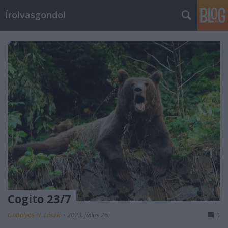
Írolvasgondol
Cogito 23/7
Göbölyös N. László
•
2023. július 26.
1