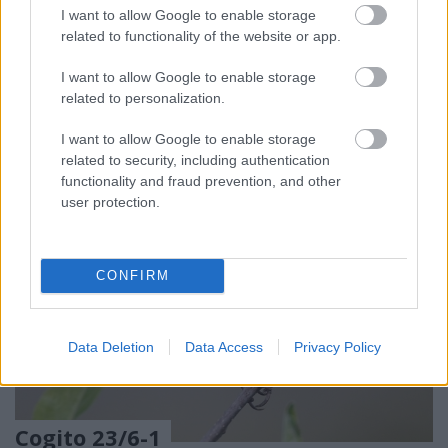
Longchamp….Diadalív-díj…
I want to allow Google to enable storage
A Marassin házaspár nagyon izgatott. Tudják, hogy
related to functionality of the website or app.
nyernek. Sőt, már nyertek is. De mennyit? Ez az, amit
még nem ...
I want to allow Google to enable storage
related to personalization.
I want to allow Google to enable storage
related to security, including authentication
functionality and fraud prevention, and other
user protection.
CONFIRM
Data Deletion
Data Access
Privacy Policy
Cogito 23/6-1