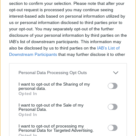
section to confirm your selection. Please note that after your
opt-out request is processed you may continue seeing
interest-based ads based on personal information utilized by
us or personal information disclosed to third parties prior to
your opt-out. You may separately opt-out of the further
disclosure of your personal information by third parties on the
IAB’s list of downstream participants. This information may
also be disclosed by us to third parties on the
IAB’s List of
Downstream Participants
that may further disclose it to other
third parties.
Boileau-Narcejac: A nyeremény -
Please note that this website/app uses one or more Google
kriminovella 2. rész
Personal Data Processing Opt Outs
services and may gather and store information including but
Göbölyösné Németh Mária hagyatékából
not limited to your visit or usage behaviour. You may click to
I want to opt-out of the Sharing of my
personal data.
grant or deny consent to Google and its third-party tags to
Göbölyös N. László
•
2023. június 27.
0
Opted In
use your data for below specified purposes in below Google
consent section.
I want to opt-out of the Sale of my
Később Sylvie valóban beszámol Didier-nek.
Personal Data.
-Amint Aurora lement. Elkezdtem keresni. Csak a
Opted In
megnyugtatásunkra. Mivel Gaston nem ment be a ...
I want to opt-out of processing my
Personal Data for Targeted Advertising.
Opted In