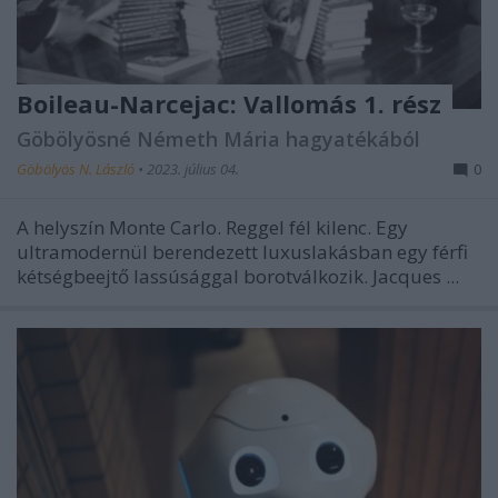
Boileau-Narcejac: Vallomás 1. rész
Göbölyösné Németh Mária hagyatékából
Göbölyös N. László
•
2023. július 04.
0
A helyszín Monte Carlo. Reggel fél kilenc. Egy
ultramodernül berendezett luxuslakásban egy férfi
kétségbeejtő lassúsággal borotválkozik. Jacques ...