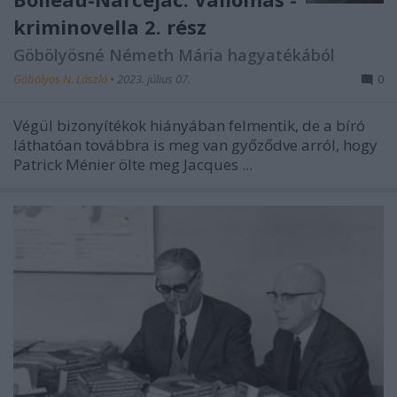
kriminovella 2. rész
Göbölyösné Németh Mária hagyatékából
Göbölyös N. László
•
2023. július 07.
0
Végül bizonyítékok hiányában felmentik, de a bíró
láthatóan továbbra is meg van győződve arról, hogy
Patrick Ménier ölte meg Jacques ...